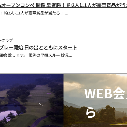
賞品オープンコンペ 開催 早者勝！ 約2人に1人が豪華賞品が
次回 ！ 8/31（月）開催 先着順！ 約2人に1人が豪華賞品が当たる！ ...
ークラブ
朝プレー開始 日の出とともにスタート
5/30（土）【休日限定】早朝プレー開始 致します。 恒例の早朝スルー 妙見...