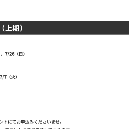
程（上期）
）、7/26（日）
7/7（火）
ロントにてお申込みくださいませ。