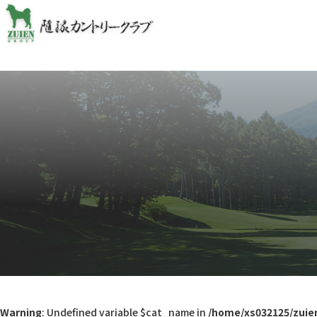
Warning
: Undefined variable $cat_name in
/home/xs032125/zuie