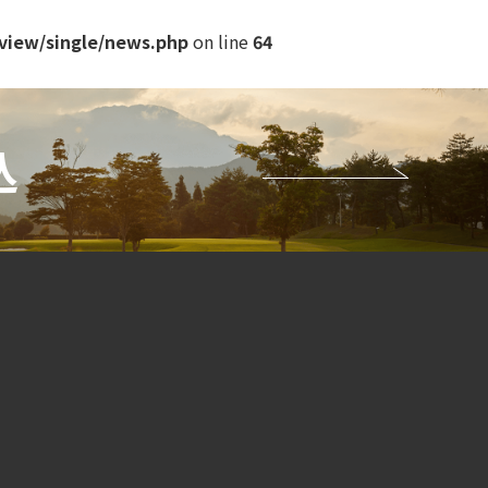
view/single/news.php
on line
64