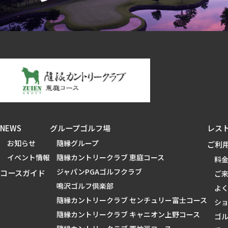
NEWS
グループゴルフ場
レス
お知らせ
隨縁グループ
ご利
イベント情報
隨縁カントリークラブ 恵庭コース
料
ジャパンPGAゴルフクラブ
コースガイド
ご
鳴沢ゴルフ倶楽部
よ
隨縁カントリークラブ センチュリー富士コース
シ
隨縁カントリークラブ キャニオン上野コース
ゴ