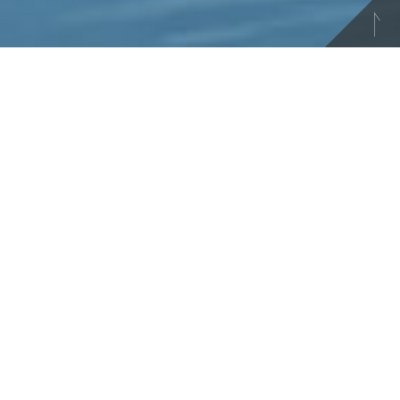
2026.08.10
ジャパンPGAゴルフクラブ
＼レストランNewランチメニ
ュー／
2026.08.10
隨縁カントリークラブ 恵庭コース
地方発送承ります！
2026.08.09
隨縁カントリークラブ センチュリー富士
コース